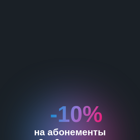
-10%
на абонементы