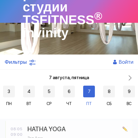
студии
®
TSFITNESS
invinity