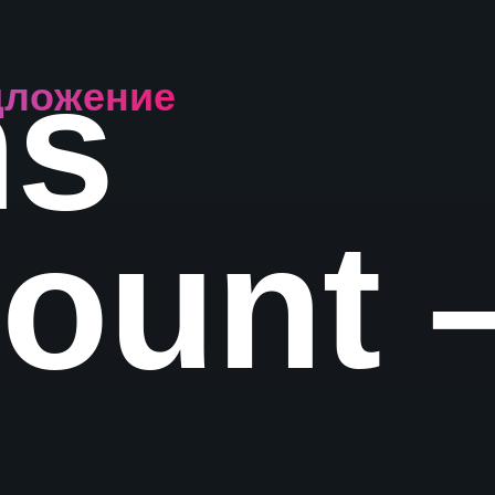
ns
дложение
ount 