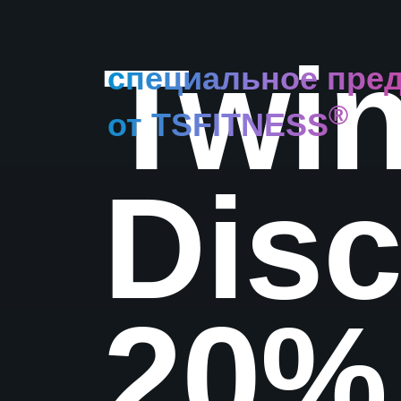
Twi
специальное пре
®
от TSFITNESS
Disc
20%