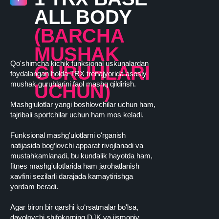
ALL BODY
(BARCHA
MUSHAK
Qo'shimcha kichik funksional uskunalardan
GURUHLARI
foydalangan holda TRX trenajyorida asosiy
mushak guruhlarini faol mashq qildirish.
UCHUN)
Mashg‘ulotlar yangi boshlovchilar uchun ham,
tajribali sportchilar uchun ham mos keladi.
Funksional mashg'ulotlarni o'rganish
natijasida bog‘lovchi apparat rivojlanadi va
mustahkamlanadi, bu kundalik hayotda ham,
fitnes mashg'ulotlarida ham jarohatlanish
xavfini sezilarli darajada kamaytirishga
yordam beradi.
Agar biron bir qarshi ko‘rsatmalar bo'lsa,
davolovchi shifokorning DJK va jismoniy