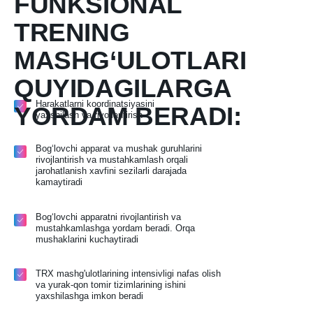
FUNKSIONAL
TRENING
MASHG‘ULOTLARI
QUYIDAGILARGA
Harakatlarni koordinatsiyasini
YORDAM BERADI:
yaxshilash va rivojlantirish
Bog‘lovchi apparat va mushak guruhlarini
rivojlantirish va mustahkamlash orqali
jarohatlanish xavfini sezilarli darajada
kamaytiradi
Bog‘lovchi apparatni rivojlantirish va
mustahkamlashga yordam beradi. Orqa
mushaklarini kuchaytiradi
TRX mashg'ulotlarining intensivligi nafas olish
va yurak-qon tomir tizimlarining ishini
yaxshilashga imkon beradi