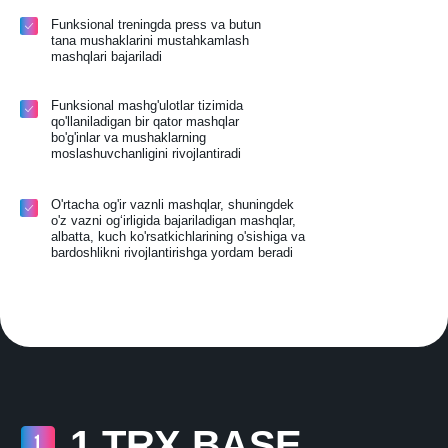
Funksional treningda press va butun
tana mushaklarini mustahkamlash
mashqlari bajariladi
Funksional mashg'ulotlar tizimida
qo'llaniladigan bir qator mashqlar
bo'g'inlar va mushaklarning
moslashuvchanligini rivojlantiradi
O'rtacha og'ir vaznli mashqlar, shuningdek
o'z vazni og‘irligida bajariladigan mashqlar,
albatta, kuch ko'rsatkichlarining o'sishiga va
bardoshlikni rivojlantirishga yordam beradi
1 TRX BASE