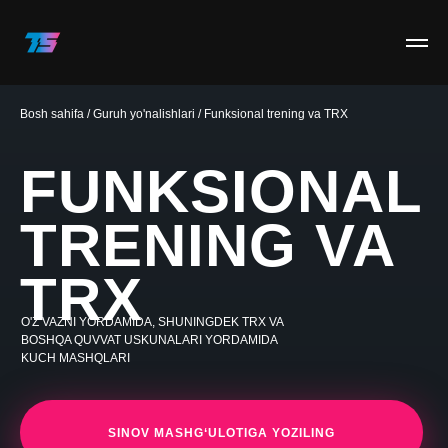
Bosh sahifa / Guruh yo'nalishlari / Funksional trening va TRX
FUNKSIONAL
TRENING VA
TRX
O'Z VAZNI YORDAMIDA, SHUNINGDEK TRX VA
BOSHQA QUVVAT USKUNALARI YORDAMIDA
KUCH MASHQLARI
SINOV MASHG‘ULOTIGA YOZILING