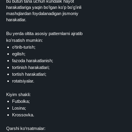
bu butun tana uchun kundalik hayot
harakatlariga yaqin bo'lgan ko'p bo'g'inli
mashqlardan foydalanadigan jismoniy
harakatlar.
Bu yerda oltita asosiy patternlarni ajratib
ko'rsatish mumkin:
o‘tirib-turish;
egilish;
fazoda harakatlanish;
tortinish harakatlari;
tortish harakatlari;
rotatsiyalar.
Kiyim shakli:
Futbolka;
Losina;
Krossovka.
Qarshi ko‘rsatmalar: