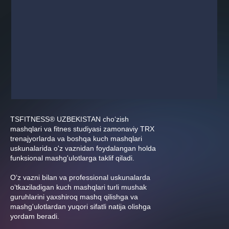
TSFITNESS® UZBEKISTAN cho‘zish
mashqlari va fitnes studiyasi zamonaviy TRX
trenajyorlarda va boshqa kuch mashqlari
uskunalarida o'z vaznidan foydalangan holda
funksional mashg'ulotlarga taklif qiladi.
O‘z vazni bilan va professional uskunalarda
o‘tkaziladigan kuch mashqlari turli mushak
guruhlarini yaxshiroq mashq qilishga va
mashg'ulotlardan yuqori sifatli natija olishga
yordam beradi.