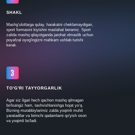
SHAKL
Mashg‘ulotlarga qulay, harakatni cheklamaydigan,
sport formasini kiyishni maslahat beramiz. Sport
zalida mashq qilayotganda jarohat olmaslik uchun
poyafzal oyog'ingizni mahkam ushlab turishi
kerak.
TO'G'RI TAYYORGARLIK
Agar siz ilgari hech qachon mashq qilmagan
bo'lsangiz ham, tashvishlanishga hojat yo‘q.
Bizning murabbiylarimiz zalda yoqimli muhit
yaratadilar va birinchi qadamlarni qo'yish oson
va yoqimli bo'ladi.