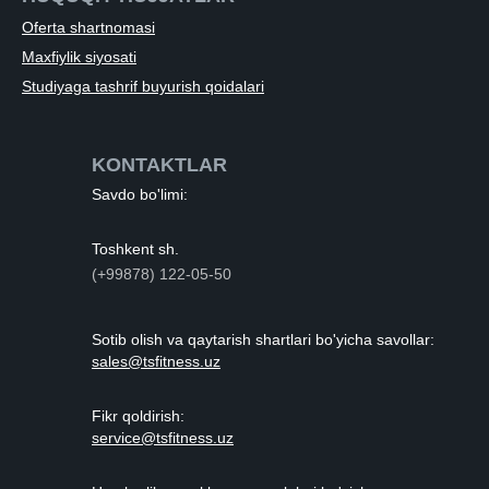
Oferta shartnomasi
Maxfiylik siyosati
Studiyaga tashrif buyurish qoidalari
KONTAKTLAR
Savdo bo'limi:
Toshkent sh.
(+99878) 122-05-50
Sotib olish va qaytarish shartlari bo'yicha savollar:
sales@tsfitness.uz
Fikr qoldirish:
service@tsfitness.uz