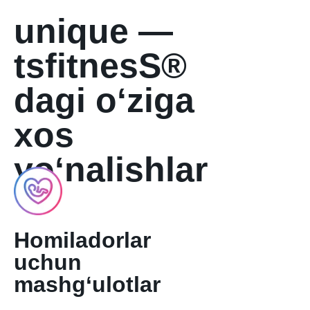
unique —
tsfitnesS®
dagi o‘ziga
xos
yo‘nalishlar
Homiladorlar
uchun
mashg‘ulotlar