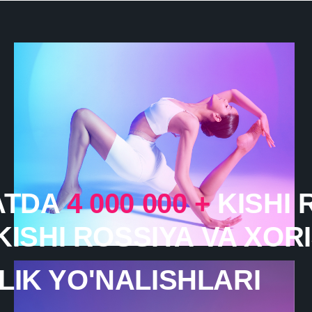
ATDA
4 000 000 +
KISHI 
KISHI ROSSIYA VA XOR
LIK YO'NALISHLARI