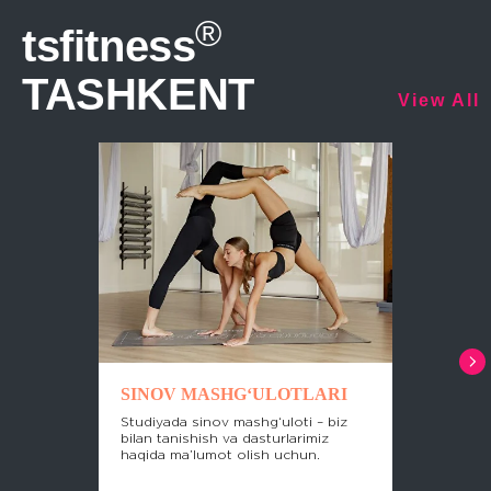
®
tsfitness
TASHKENT
View All
AKSIYALARI
SINOV MASHG‘ULOTLARI
Studiyada sinov mashg‘uloti – biz
bilan tanishish va dasturlarimiz
haqida ma’lumot olish uchun.