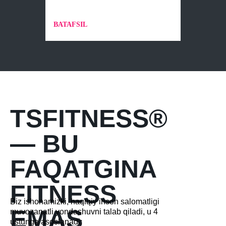
BATAFSIL
TSFITNESS®
— BU
FAQATGINA
FITNESS
Biz ishonamizki, haqiqiy inson salomatligi
EMAS
muvozanatli yondashuvni talab qiladi, u 4
ustunga asoslanadi: